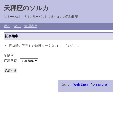
天秤座のソルカ
リネージュII リオナサーバにおけるソルカの活動日記
戻る
RSS
管理者用
記事編集
投稿時に設定した削除キーを入力してください。
削除キー
作業内容
Script :
Web Diary Professional