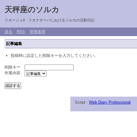
天秤座のソルカ
リネージュII リオナサーバにおけるソルカの活動日記
戻る
RSS
管理者用
記事編集
投稿時に設定した削除キーを入力してください。
削除キー
作業内容
Script :
Web Diary Professional