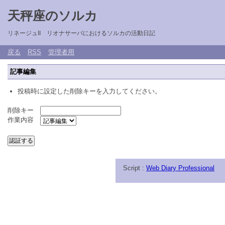
天秤座のソルカ
リネージュII リオナサーバにおけるソルカの活動日記
戻る
RSS
管理者用
記事編集
投稿時に設定した削除キーを入力してください。
削除キー
作業内容
Script :
Web Diary Professional