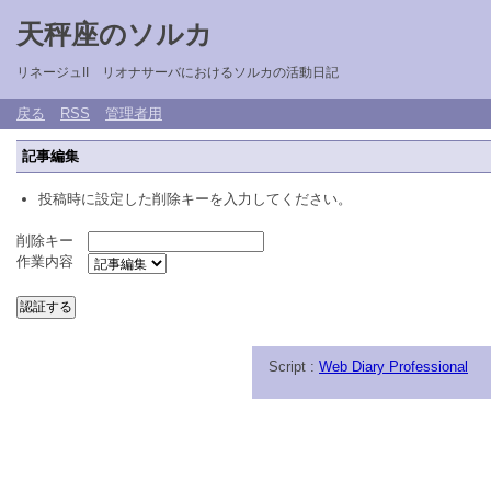
天秤座のソルカ
リネージュII リオナサーバにおけるソルカの活動日記
戻る
RSS
管理者用
記事編集
投稿時に設定した削除キーを入力してください。
削除キー
作業内容
Script :
Web Diary Professional