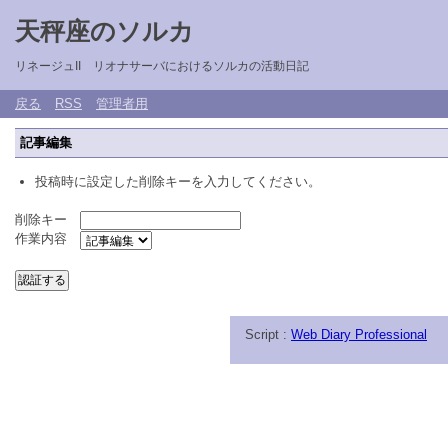
天秤座のソルカ
リネージュII リオナサーバにおけるソルカの活動日記
戻る
RSS
管理者用
記事編集
投稿時に設定した削除キーを入力してください。
削除キー
作業内容
Script :
Web Diary Professional