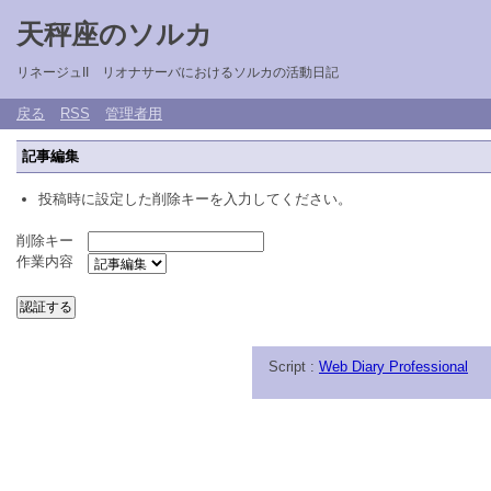
天秤座のソルカ
リネージュII リオナサーバにおけるソルカの活動日記
戻る
RSS
管理者用
記事編集
投稿時に設定した削除キーを入力してください。
削除キー
作業内容
Script :
Web Diary Professional