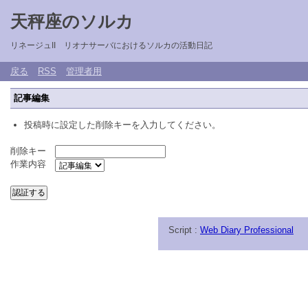
天秤座のソルカ
リネージュII リオナサーバにおけるソルカの活動日記
戻る
RSS
管理者用
記事編集
投稿時に設定した削除キーを入力してください。
削除キー
作業内容
Script :
Web Diary Professional