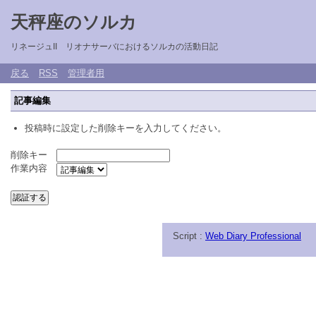
天秤座のソルカ
リネージュII リオナサーバにおけるソルカの活動日記
戻る
RSS
管理者用
記事編集
投稿時に設定した削除キーを入力してください。
削除キー
作業内容
Script :
Web Diary Professional