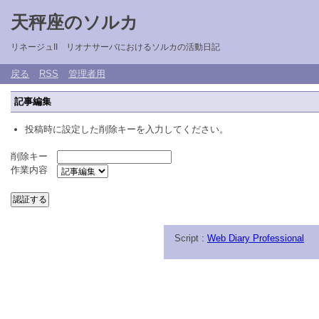
天秤座のソルカ
リネージュII リオナサーバにおけるソルカの活動日記
戻る
RSS
管理者用
記事編集
投稿時に設定した削除キーを入力してください。
削除キー
作業内容
Script :
Web Diary Professional