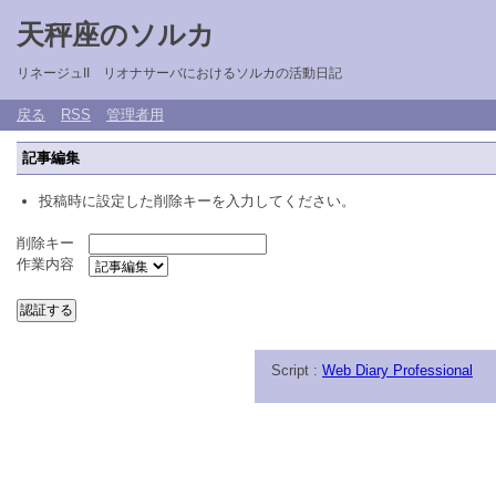
天秤座のソルカ
リネージュII リオナサーバにおけるソルカの活動日記
戻る
RSS
管理者用
記事編集
投稿時に設定した削除キーを入力してください。
削除キー
作業内容
Script :
Web Diary Professional