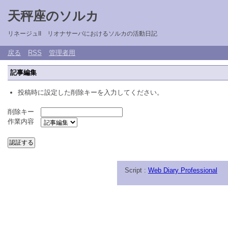
天秤座のソルカ
リネージュII リオナサーバにおけるソルカの活動日記
戻る
RSS
管理者用
記事編集
投稿時に設定した削除キーを入力してください。
削除キー
作業内容
Script :
Web Diary Professional