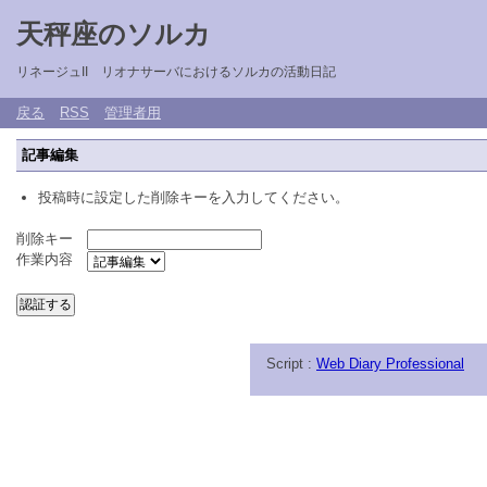
天秤座のソルカ
リネージュII リオナサーバにおけるソルカの活動日記
戻る
RSS
管理者用
記事編集
投稿時に設定した削除キーを入力してください。
削除キー
作業内容
Script :
Web Diary Professional