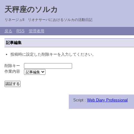
天秤座のソルカ
リネージュII リオナサーバにおけるソルカの活動日記
戻る
RSS
管理者用
記事編集
投稿時に設定した削除キーを入力してください。
削除キー
作業内容
Script :
Web Diary Professional