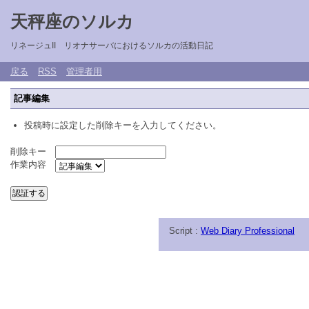
天秤座のソルカ
リネージュII リオナサーバにおけるソルカの活動日記
戻る
RSS
管理者用
記事編集
投稿時に設定した削除キーを入力してください。
削除キー
作業内容
Script :
Web Diary Professional