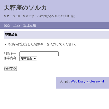
天秤座のソルカ
リネージュII リオナサーバにおけるソルカの活動日記
戻る
RSS
管理者用
記事編集
投稿時に設定した削除キーを入力してください。
削除キー
作業内容
Script :
Web Diary Professional