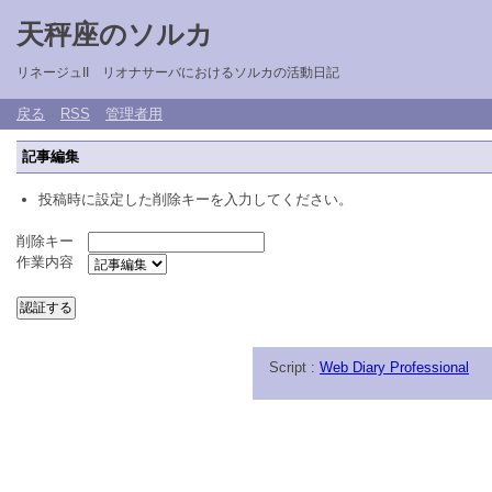
天秤座のソルカ
リネージュII リオナサーバにおけるソルカの活動日記
戻る
RSS
管理者用
記事編集
投稿時に設定した削除キーを入力してください。
削除キー
作業内容
Script :
Web Diary Professional