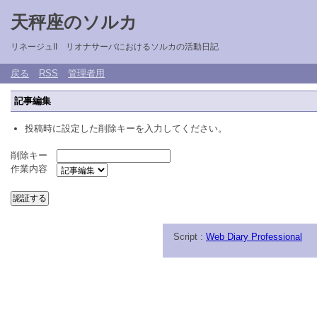
天秤座のソルカ
リネージュII リオナサーバにおけるソルカの活動日記
戻る
RSS
管理者用
記事編集
投稿時に設定した削除キーを入力してください。
削除キー
作業内容
Script :
Web Diary Professional