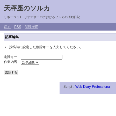
天秤座のソルカ
リネージュII リオナサーバにおけるソルカの活動日記
戻る
RSS
管理者用
記事編集
投稿時に設定した削除キーを入力してください。
削除キー
作業内容
Script :
Web Diary Professional