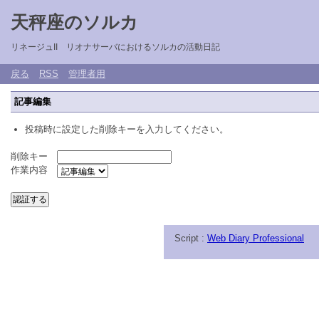
天秤座のソルカ
リネージュII リオナサーバにおけるソルカの活動日記
戻る
RSS
管理者用
記事編集
投稿時に設定した削除キーを入力してください。
削除キー
作業内容
Script :
Web Diary Professional