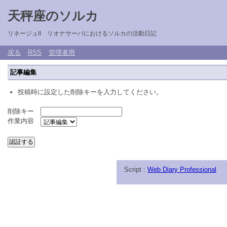
天秤座のソルカ
リネージュII リオナサーバにおけるソルカの活動日記
戻る
RSS
管理者用
記事編集
投稿時に設定した削除キーを入力してください。
削除キー
作業内容
Script :
Web Diary Professional