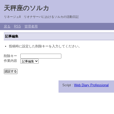
天秤座のソルカ
リネージュII リオナサーバにおけるソルカの活動日記
戻る
RSS
管理者用
記事編集
投稿時に設定した削除キーを入力してください。
削除キー
作業内容
Script :
Web Diary Professional