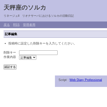
天秤座のソルカ
リネージュII リオナサーバにおけるソルカの活動日記
戻る
RSS
管理者用
記事編集
投稿時に設定した削除キーを入力してください。
削除キー
作業内容
Script :
Web Diary Professional