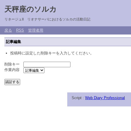
天秤座のソルカ
リネージュII リオナサーバにおけるソルカの活動日記
戻る
RSS
管理者用
記事編集
投稿時に設定した削除キーを入力してください。
削除キー
作業内容
Script :
Web Diary Professional