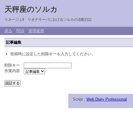
天秤座のソルカ
リネージュII リオナサーバにおけるソルカの活動日記
戻る
RSS
管理者用
記事編集
投稿時に設定した削除キーを入力してください。
削除キー
作業内容
Script :
Web Diary Professional