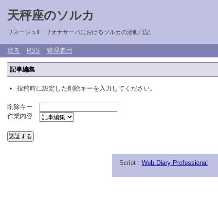
天秤座のソルカ
リネージュII リオナサーバにおけるソルカの活動日記
戻る
RSS
管理者用
記事編集
投稿時に設定した削除キーを入力してください。
削除キー
作業内容
Script :
Web Diary Professional