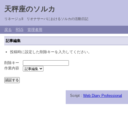
天秤座のソルカ
リネージュII リオナサーバにおけるソルカの活動日記
戻る
RSS
管理者用
記事編集
投稿時に設定した削除キーを入力してください。
削除キー
作業内容
Script :
Web Diary Professional