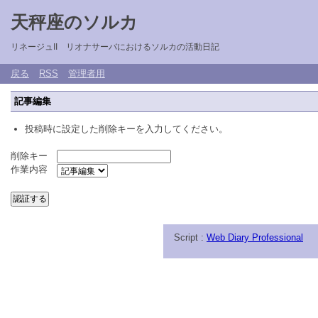
天秤座のソルカ
リネージュII リオナサーバにおけるソルカの活動日記
戻る
RSS
管理者用
記事編集
投稿時に設定した削除キーを入力してください。
削除キー
作業内容
Script :
Web Diary Professional