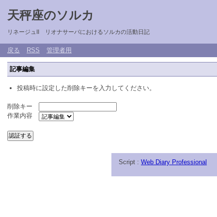
天秤座のソルカ
リネージュII リオナサーバにおけるソルカの活動日記
戻る
RSS
管理者用
記事編集
投稿時に設定した削除キーを入力してください。
削除キー
作業内容
Script :
Web Diary Professional