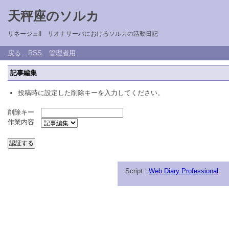
天秤座のソルカ
リネージュII リオナサーバにおけるソルカの活動日記
戻る
RSS
管理者用
記事編集
投稿時に設定した削除キーを入力してください。
削除キー
作業内容
Script :
Web Diary Professional