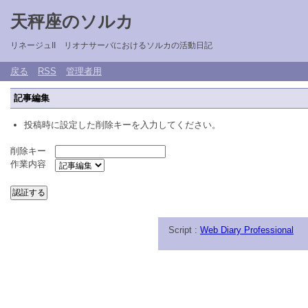
天秤座のソルカ
リネージュII リオナサーバにおけるソルカの活動日記
戻る
RSS
管理者用
記事編集
投稿時に設定した削除キーを入力してください。
削除キー
作業内容
Script :
Web Diary Professional