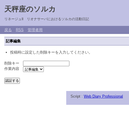
天秤座のソルカ
リネージュII リオナサーバにおけるソルカの活動日記
戻る
RSS
管理者用
記事編集
投稿時に設定した削除キーを入力してください。
削除キー
作業内容
Script :
Web Diary Professional