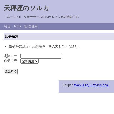
天秤座のソルカ
リネージュII リオナサーバにおけるソルカの活動日記
戻る
RSS
管理者用
記事編集
投稿時に設定した削除キーを入力してください。
削除キー
作業内容
Script :
Web Diary Professional