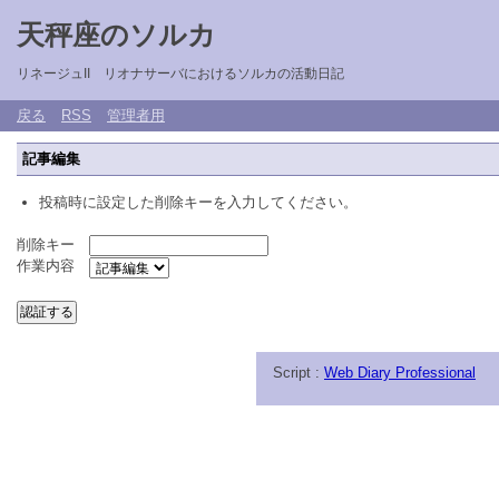
天秤座のソルカ
リネージュII リオナサーバにおけるソルカの活動日記
戻る
RSS
管理者用
記事編集
投稿時に設定した削除キーを入力してください。
削除キー
作業内容
Script :
Web Diary Professional