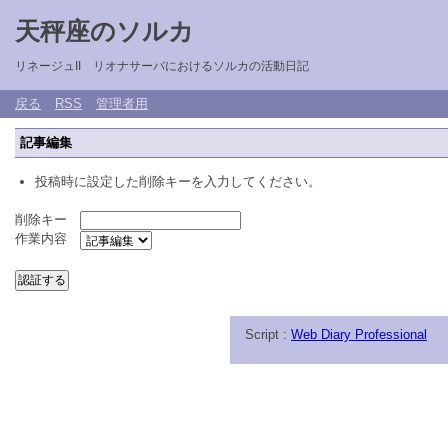
天秤座のソルカ
リネージュII リオナサーバにおけるソルカの活動日記
戻る
RSS
管理者用
記事編集
投稿時に設定した削除キーを入力してください。
削除キー
作業内容
Script :
Web Diary Professional