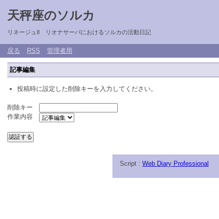
天秤座のソルカ
リネージュII リオナサーバにおけるソルカの活動日記
戻る
RSS
管理者用
記事編集
投稿時に設定した削除キーを入力してください。
削除キー
作業内容
Script :
Web Diary Professional