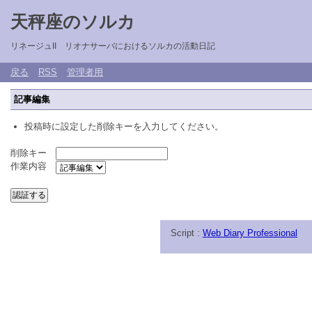
天秤座のソルカ
リネージュII リオナサーバにおけるソルカの活動日記
戻る
RSS
管理者用
記事編集
投稿時に設定した削除キーを入力してください。
削除キー
作業内容
Script :
Web Diary Professional