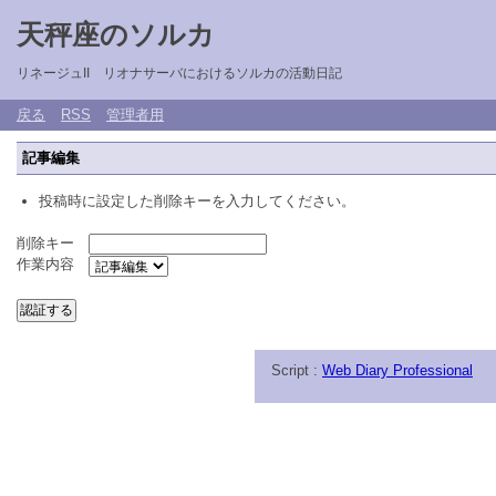
天秤座のソルカ
リネージュII リオナサーバにおけるソルカの活動日記
戻る
RSS
管理者用
記事編集
投稿時に設定した削除キーを入力してください。
削除キー
作業内容
Script :
Web Diary Professional