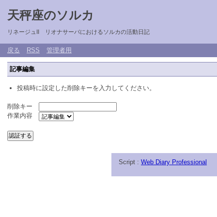
天秤座のソルカ
リネージュII リオナサーバにおけるソルカの活動日記
戻る
RSS
管理者用
記事編集
投稿時に設定した削除キーを入力してください。
削除キー
作業内容
Script :
Web Diary Professional