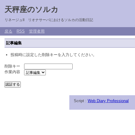
天秤座のソルカ
リネージュII リオナサーバにおけるソルカの活動日記
戻る
RSS
管理者用
記事編集
投稿時に設定した削除キーを入力してください。
削除キー
作業内容
Script :
Web Diary Professional