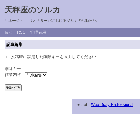
天秤座のソルカ
リネージュII リオナサーバにおけるソルカの活動日記
戻る
RSS
管理者用
記事編集
投稿時に設定した削除キーを入力してください。
削除キー
作業内容
Script :
Web Diary Professional