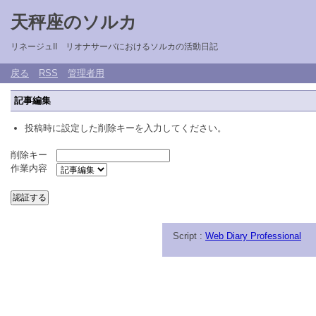
天秤座のソルカ
リネージュII リオナサーバにおけるソルカの活動日記
戻る
RSS
管理者用
記事編集
投稿時に設定した削除キーを入力してください。
削除キー
作業内容
Script :
Web Diary Professional