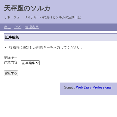
天秤座のソルカ
リネージュII リオナサーバにおけるソルカの活動日記
戻る
RSS
管理者用
記事編集
投稿時に設定した削除キーを入力してください。
削除キー
作業内容
Script :
Web Diary Professional