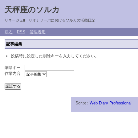
天秤座のソルカ
リネージュII リオナサーバにおけるソルカの活動日記
戻る
RSS
管理者用
記事編集
投稿時に設定した削除キーを入力してください。
削除キー
作業内容
Script :
Web Diary Professional