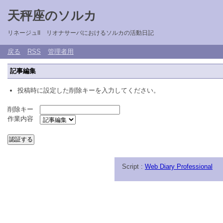
天秤座のソルカ
リネージュII リオナサーバにおけるソルカの活動日記
戻る
RSS
管理者用
記事編集
投稿時に設定した削除キーを入力してください。
削除キー
作業内容
Script :
Web Diary Professional