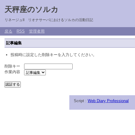
天秤座のソルカ
リネージュII リオナサーバにおけるソルカの活動日記
戻る
RSS
管理者用
記事編集
投稿時に設定した削除キーを入力してください。
削除キー
作業内容
Script :
Web Diary Professional