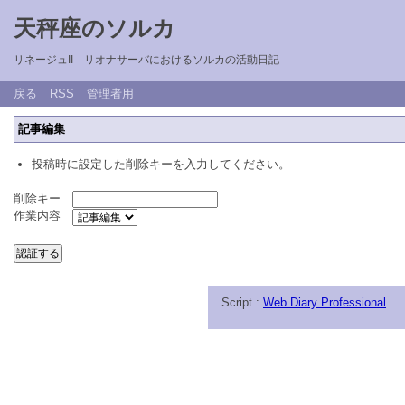
天秤座のソルカ
リネージュII リオナサーバにおけるソルカの活動日記
戻る
RSS
管理者用
記事編集
投稿時に設定した削除キーを入力してください。
削除キー
作業内容
Script :
Web Diary Professional