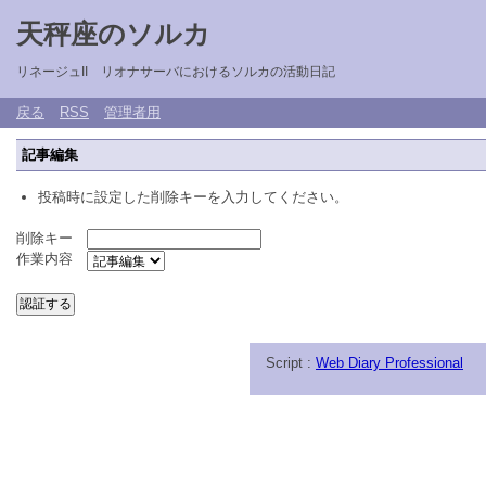
天秤座のソルカ
リネージュII リオナサーバにおけるソルカの活動日記
戻る
RSS
管理者用
記事編集
投稿時に設定した削除キーを入力してください。
削除キー
作業内容
Script :
Web Diary Professional