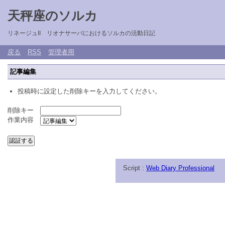
天秤座のソルカ
リネージュII リオナサーバにおけるソルカの活動日記
戻る
RSS
管理者用
記事編集
投稿時に設定した削除キーを入力してください。
削除キー
作業内容
Script :
Web Diary Professional