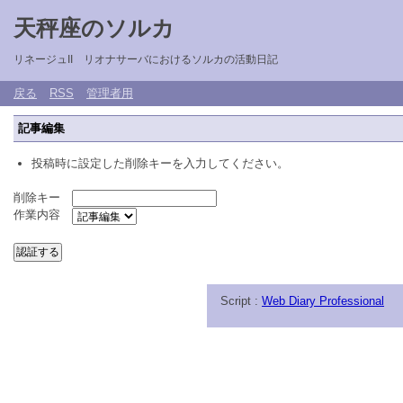
天秤座のソルカ
リネージュII リオナサーバにおけるソルカの活動日記
戻る
RSS
管理者用
記事編集
投稿時に設定した削除キーを入力してください。
削除キー
作業内容
Script :
Web Diary Professional