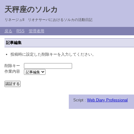
天秤座のソルカ
リネージュII リオナサーバにおけるソルカの活動日記
戻る
RSS
管理者用
記事編集
投稿時に設定した削除キーを入力してください。
削除キー
作業内容
Script :
Web Diary Professional